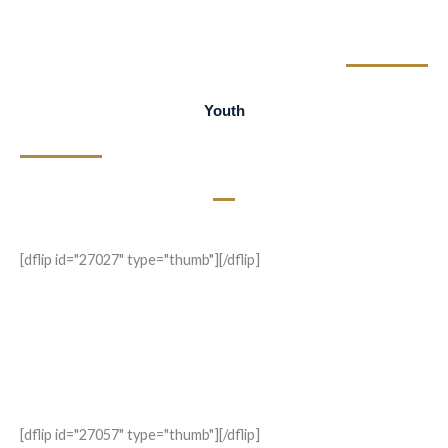
Youth
[dflip id="27027" type="thumb"][/dflip]
Escucha, Hijo Mío
Un padre comparte una herencia espiritual para sus hijos y futuras
generaciones. Reflexiones sobre la fe, la familia, la oración y la
misión cristiana.
[dflip id="27057" type="thumb"][/dflip]