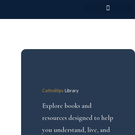
Skip
to
content
Catholitips
Library
Explore books and
resources designed to help
you understand, live, and