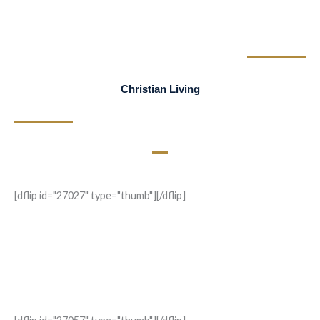
Christian Living
[dflip id="27027" type="thumb"][/dflip]
Escucha, Hijo Mío
Un padre comparte una herencia espiritual para sus hijos y futuras
generaciones. Reflexiones sobre la fe, la familia, la oración y la
misión cristiana.