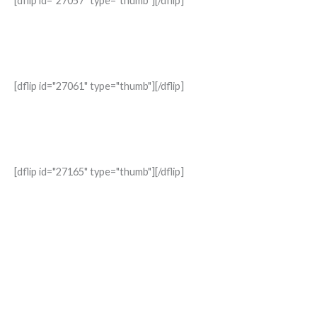
[dflip id="27057" type="thumb"][/dflip]
Irreversible
La verdad sobre el aborto que el relativismo no puede borrar
[dflip id="27061" type="thumb"][/dflip]
Consejos CATÓLICOS para un MATRIMONIO FELIZ
herramientas cotidianas para vivir el “para siempre”
[dflip id="27165" type="thumb"][/dflip]
Vestidas con Dignidad
Reflexiones y retos prácticos para vivir con dignidad en un mundo
que la olvida.