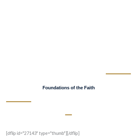
Más Allá de la Conversión
Ser católico no es una etiqueta. Es una forma de vivir, todos los días,
incluso cuando cuesta.
Foundations of the Faith
[dflip id="27143" type="thumb"][/dflip]