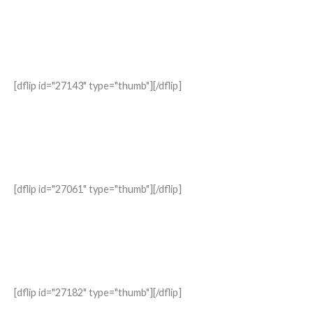
El Bautismo
no es un rito social, es el inicio de una vida en Dios. Este libro
confronta una realidad: muchos lo celebran… pero pocos lo viven.
[dflip id="27143" type="thumb"][/dflip]
La Semana que Cambió la Historia
Una invitación a contemplar la Semana Santa con otros ojos. No
como tradición… sino como encuentro real con Cristo.
[dflip id="27061" type="thumb"][/dflip]
Consejos CATÓLICOS para un MATRIMONIO FELIZ
El amor no se sostiene solo. Herramientas concretas para vivir el
“para siempre” con verdad.
[dflip id="27182" type="thumb"][/dflip]